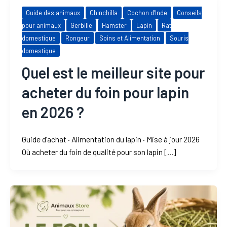
Guide des animaux
Chinchilla
Cochon d’Inde
Conseils
pour animaux
Gerbille
Hamster
Lapin
Rat
domestique
Rongeur
Soins et Alimentation
Souris
domestique
Quel est le meilleur site pour
acheter du foin pour lapin
en 2026 ?
Guide d’achat · Alimentation du lapin · Mise à jour 2026
Où acheter du foin de qualité pour son lapin […]