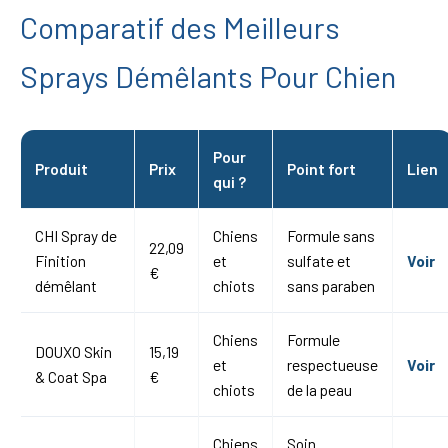
Comparatif des Meilleurs
Sprays Démêlants Pour Chien
Pour
Produit
Prix
Point fort
Lien
qui ?
CHI Spray de
Chiens
Formule sans
22,09
Finition
et
sulfate et
Voir
€
démêlant
chiots
sans paraben
Chiens
Formule
DOUXO Skin
15,19
et
respectueuse
Voir
& Coat Spa
€
chiots
de la peau
Chiens
Soin