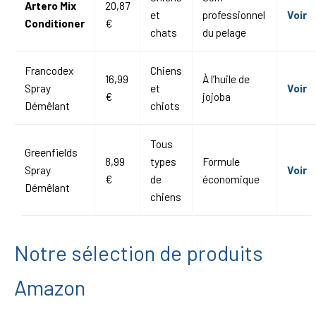
Artero Mix
20,87
et
professionnel
Voir
Conditioner
€
chats
du pelage
Francodex
Chiens
16,99
À l’huile de
Spray
et
Voir
€
jojoba
Démêlant
chiots
Tous
Greenfields
8,99
types
Formule
Spray
Voir
€
de
économique
Démêlant
chiens
Notre sélection de produits
Amazon