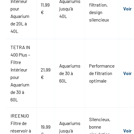
Intérieur
Aquariums
11,99
filtration,
pour
jusqu’à
Voir
€
design
Aquarium
40L
silencieux
de 20L à
40L
TETRA IN
400 Plus –
Filtre
Aquariums
Performance
Intérieur
21,99
de 30 à
de filtration
Voir
pour
€
60L
optimale
Aquarium
de 30 à
60L
IREENUO
Silencieux,
Filtre de
Aquariums
19,99
bonne
réservoir à
jusqu’à
Voir