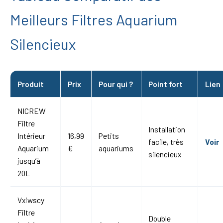
Meilleurs Filtres Aquarium
Silencieux
Produit
Prix
Pour qui ?
Point fort
Lien
NICREW
Filtre
Installation
Intérieur
16,99
Petits
facile, très
Voir
Aquarium
€
aquariums
silencieux
jusqu’à
20L
Vxiwscy
Filtre
Double